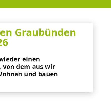
len Graubünden
26
 wieder einen
n, von dem aus wir
 Wohnen und bauen