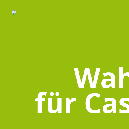
Wah
für Ca