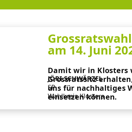
Grossratswah
am 14. Juni 20
Damit wir in Klosters
JÖRI SCHWÄRZEL
Grossratssitz erhalte
SP
uns für nachhaltiges
Wahlkreis Klosters
einsetzen können.