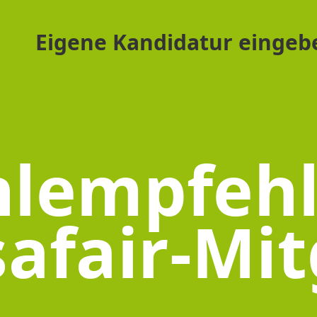
Eigene Kandidatur eingeb
lempfeh
safair-Mit